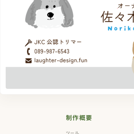
制作概要
ツール